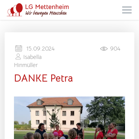
15.09.2024
904
Isabella
Hinmüller
DANKE Petra