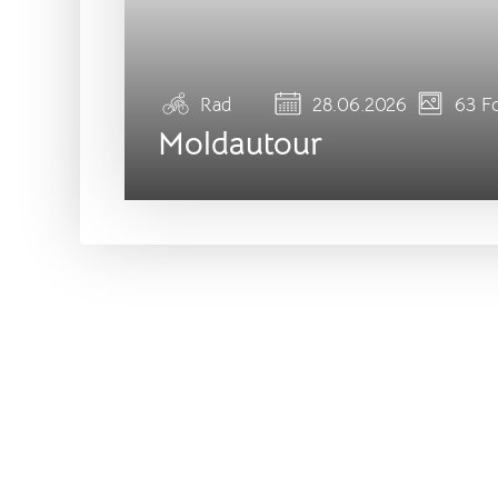
Rad
28.06.2026
63 F
Moldautour