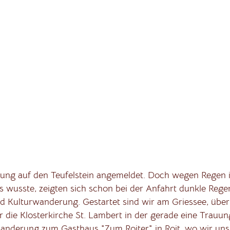
ung auf den Teufelstein angemeldet. Doch wegen Regen 
 wusste, zeigten sich schon bei der Anfahrt dunkle Reg
nd Kulturwanderung. Gestartet sind wir am Griessee, üb
die Klosterkirche St. Lambert in der gerade eine Trauung
nderung zum Gasthaus "Zum Roiter" in Roit, wo wir uns