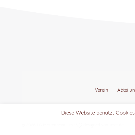
Verein
Abteilu
Diese Website benutzt Cookies,
© 2026 LG Mettenheim - mit
designed von
limet.de