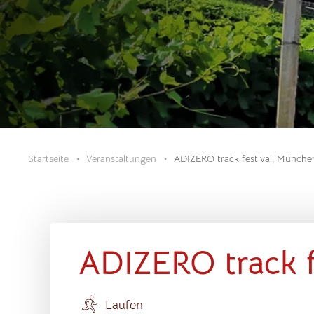
Startseite
Veranstaltungen
ADIZERO track festival, Münche
ADIZERO track f
Laufen