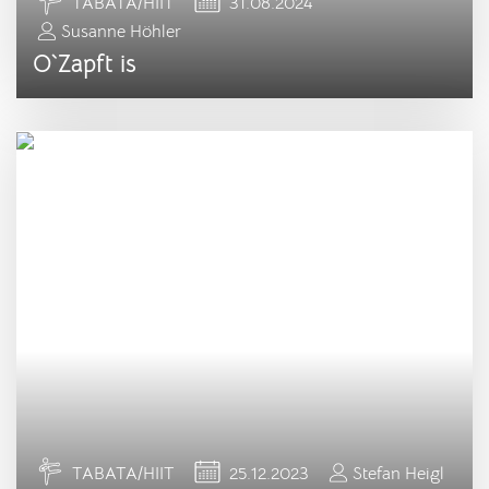
TABATA/HIIT
31.08.2024
Susanne Höhler
O`Zapft is
TABATA/HIIT
25.12.2023
Stefan Heigl