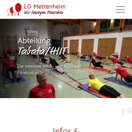
Abteilung
Tabata/HIIT
Die intensive Kraft- und Ausdauer
Fitnessstunde
Infos &